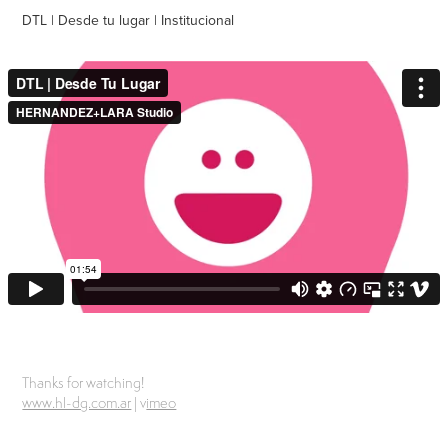
DTL | Desde tu lugar | Institucional
Thanks for watching!
www.hl-dg.com.ar
| v
imeo