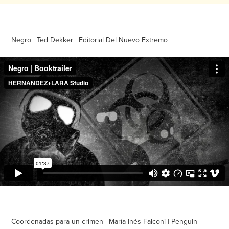
Negro | Ted Dekker | Editorial Del Nuevo Extremo
Coordenadas para un crimen | María Inés Falconi | Penguin