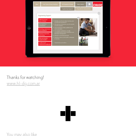
Thanks for watching!
www.hl-dg.com.ar
You may also like