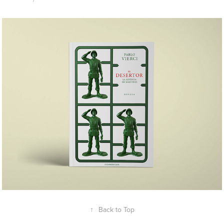
El desertor
↑
Back to Top