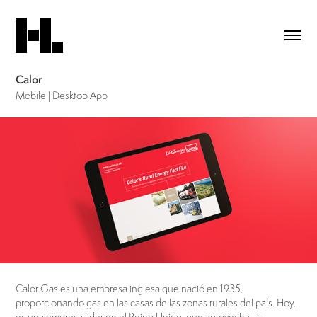
Calor
Mobile | Desktop App
Calor Gas es una empresa inglesa que nació en 1935,
proporcionando gas en las casas de las zonas rurales del país. Hoy,
es una empresa líder en el Reino Unido, que aprovecha las