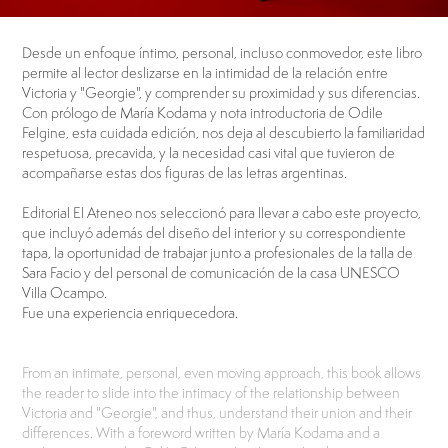
Desde un enfoque íntimo, personal, incluso conmovedor, este libro
permite al lector deslizarse en la intimidad de la relación entre
Victoria y "Georgie", y comprender su proximidad y sus diferencias.
Con prólogo de María Kodama y nota introductoria de Odile
Felgine, esta cuidada edición, nos deja al descubierto la familiaridad
respetuosa, precavida, y la necesidad casi vital que tuvieron de
acompañarse estas dos figuras de las letras argentinas.
Editorial El Ateneo nos seleccionó para llevar a cabo este proyecto,
que incluyó además del diseño del interior y su correspondiente
tapa, la oportunidad de trabajar junto a profesionales de la talla de
Sara Facio y del personal de comunicación de la casa UNESCO
Villa Ocampo.
Fue una experiencia enriquecedora.
From an intimate, personal, even moving approach, this book allows
the reader to slide into the intimacy of the relationship between
Victoria and "Georgie", and thus, understand their union and their
differences. With a foreword written by María Kodama and a