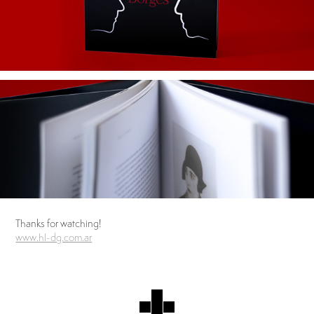
Thanks for watching!
www.hl-dg.com.ar