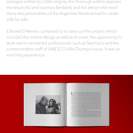
prologue written by Odile Felgine, this thorough edition exposes
the respectful and cautious familiarity and the almost vital need
these two personalities of the Argentine literature had to create
side by side.
Editorial El Ateneo contacted us to carry out this project, which
included the interior design as well as its cover, the opportunity to
work next to renowned professionals such as Sara Facio and the
communication staff of UNESCO Villa Ocampo house. It was an
enriching experience.